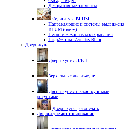
Фасады МДФ
Декоративные элементы
Фурнитура BLUM
Направляющие и системы выдвиженя
BLUM (блюм)
Петли и механизмы открывания
Подъёмники Aventos Blum
Двери-купе
Двери-купе с ЛДСП
Зеркальные двери-купе
Двери-купе с пескоструйными
рисунками
Двери-купе фотопечать
Двери-купе арт тонирование