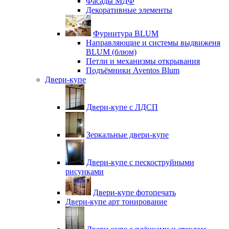
Фасады МДФ
Декоративные элементы
Фурнитура BLUM
Направляющие и системы выдвиженя
BLUM (блюм)
Петли и механизмы открывания
Подъёмники Aventos Blum
Двери-купе
Двери-купе с ЛДСП
Зеркальные двери-купе
Двери-купе с пескоструйными
рисунками
Двери-купе фотопечать
Двери-купе арт тонирование