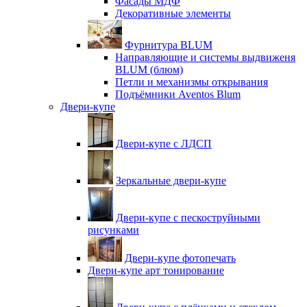
Фасады МДФ
Декоративные элементы
Фурнитура BLUM
Направляющие и системы выдвиженя
BLUM (блюм)
Петли и механизмы открывания
Подъёмники Aventos Blum
Двери-купе
Двери-купе с ЛДСП
Зеркальные двери-купе
Двери-купе с пескоструйными
рисунками
Двери-купе фотопечать
Двери-купе арт тонирование