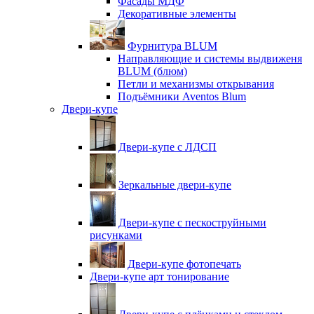
Фасады МДФ
Декоративные элементы
Фурнитура BLUM
Направляющие и системы выдвиженя
BLUM (блюм)
Петли и механизмы открывания
Подъёмники Aventos Blum
Двери-купе
Двери-купе с ЛДСП
Зеркальные двери-купе
Двери-купе с пескоструйными
рисунками
Двери-купе фотопечать
Двери-купе арт тонирование