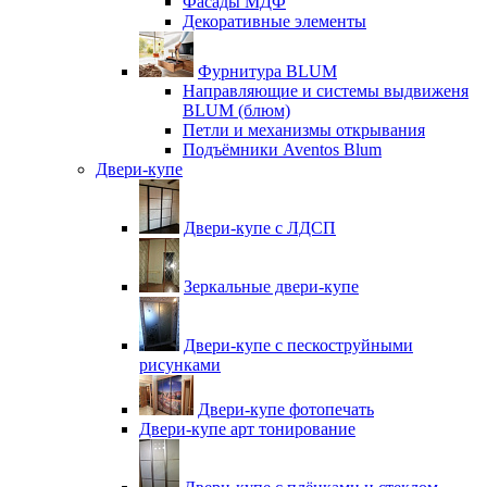
Фасады МДФ
Декоративные элементы
Фурнитура BLUM
Направляющие и системы выдвиженя
BLUM (блюм)
Петли и механизмы открывания
Подъёмники Aventos Blum
Двери-купе
Двери-купе с ЛДСП
Зеркальные двери-купе
Двери-купе с пескоструйными
рисунками
Двери-купе фотопечать
Двери-купе арт тонирование