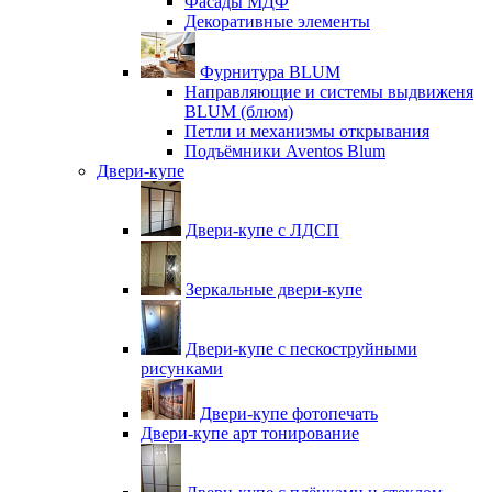
Фасады МДФ
Декоративные элементы
Фурнитура BLUM
Направляющие и системы выдвиженя
BLUM (блюм)
Петли и механизмы открывания
Подъёмники Aventos Blum
Двери-купе
Двери-купе с ЛДСП
Зеркальные двери-купе
Двери-купе с пескоструйными
рисунками
Двери-купе фотопечать
Двери-купе арт тонирование