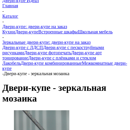
Двери-купе Идеал
Главная
-
Каталог
-
Двери-купе: двери-купе на заказ
Кухни
Двери-купе
Встроенные шкафы
Школьная мебель
-
Зеркальные двери-купе: двери-купе на заказ
Двери-купе с ЛДСП
Двери-купе с пескоструйными
рисунками
Двери-купе фотопечать
Двери-купе арт
тонирование
Двери-купе с плёнками и стеклом
Лакобель
Двери-купе комбинированные
Межкомнатные двери-
купе
-
Двери-купе - зеркальная мозаика
Двери-купе - зеркальная
мозаика